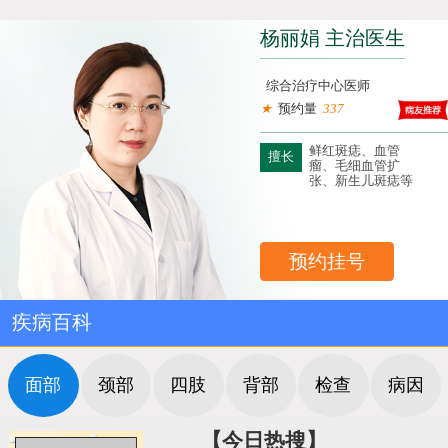
杨丽娟 主治医生
综合治疗中心医师
★
预约量
337
鲜红斑痣、血管
擅长
瘤、毛细血管扩
张、新生儿斑痣等
预约挂号
疾病百科
面部
颈部
四肢
背部
检查
病因
【今日热搜】