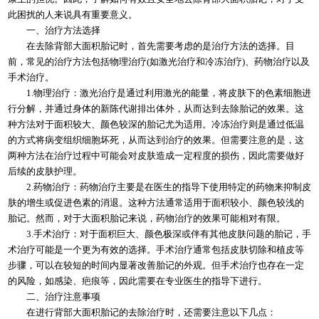
此困扰的人来说具有重要意义。
一、治疗方法选择
在去除背部大面积胎记时，首先需要考虑的是治疗方法的选择。目
前，常见的治疗方法包括物理治疗(如激光治疗和冷冻治疗)、药物治疗以及
手术治疗。
1.物理治疗：激光治疗是通过利用激光的能量，将皮肤下的色素细胞进
行分解，并通过身体的新陈代谢排出体外，从而达到去除胎记的效果。这
种方法对于面积较大、颜色较深的胎记尤为适用。冷冻治疗则是通过低温
的方式将病变组织细胞坏死，从而达到治疗的效果。但需要注意的是，这
两种方法在治疗过程中可能会对皮肤造成一定程度的损伤，因此需要做好
后续的皮肤护理。
2.药物治疗：药物治疗主要是在医生的指导下使用特定的药物来抑制皮
肤的增生或促进色素的消退。这种方法通常适用于面积较小、颜色较浅的
胎记。然而，对于大面积胎记来说，药物治疗的效果可能相对有限。
3.手术治疗：对于面积巨大、颜色极深或伴有其他皮肤问题的胎记，手
术治疗可能是一个更为有效的选择。手术治疗通常包括皮肤切除和植皮等
步骤，可以在较短的时间内显著改善胎记的外观。但手术治疗也存在一定
的风险，如感染、疤痕等，因此需要在专业医生的指导下进行。
二、治疗注意事项
在进行背部大面积胎记的去除治疗时，还需要注意以下几点：