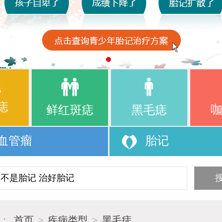
痣
鲜红斑痣
黑毛痣
血管瘤
胎记
置：
首页
>
疾病类型
>
黑毛痣