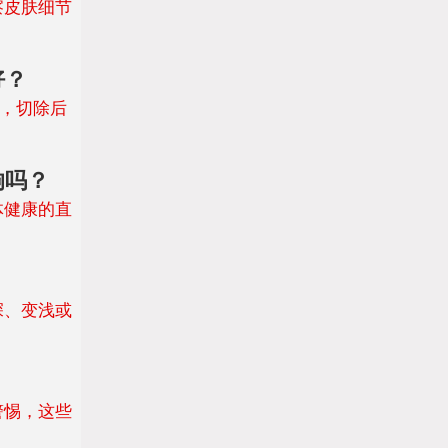
察皮肤细节
好？
痣，切除后
响吗？
体健康的直
深、变浅或
警惕，这些