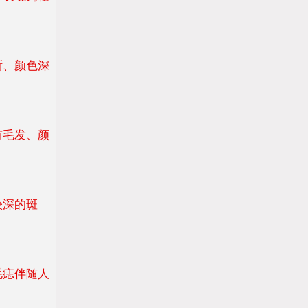
、颜色深
毛发、颜
？
较深的斑
毛痣伴随人