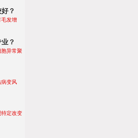
较好？
有毛发增
专业？
细胞异常聚
估病变风
现特定改变