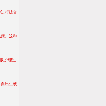
异进行综合
毛痣。这种
皮肤护理过
多自出生或