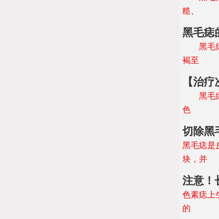
糙、
黑毛痣
黑毛痣，
褐至
【治疗
黑毛痣作
色
切除黑
黑毛痣是
块，并
注意！
色素痣上
的