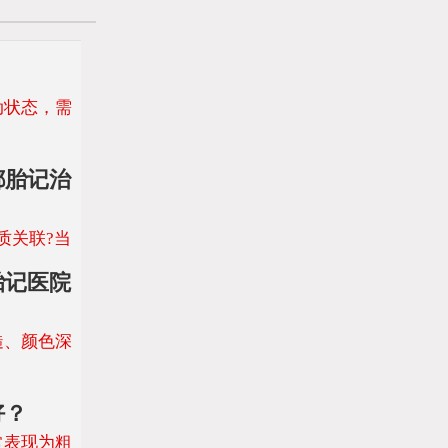
动状态，需
都胎记治
质关联?当
胎记医院
、颜色深
好？
表现为粗