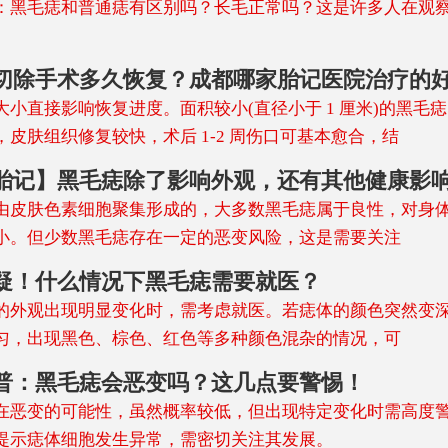
：黑毛痣和普通痣有区别吗？长毛正常吗？这是许多人在观
切除手术多久恢复？成都哪家胎记医院治疗的
大小直接影响恢复进度。面积较小(直径小于 1 厘米)的黑毛
，皮肤组织修复较快，术后 1-2 周伤口可基本愈合，结
胎记】黑毛痣除了影响外观，还有其他健康影
由皮肤色素细胞聚集形成的，大多数黑毛痣属于良性，对身
小。但少数黑毛痣存在一定的恶变风险，这是需要关注
疑！什么情况下黑毛痣需要就医？
的外观出现明显变化时，需考虑就医。若痣体的颜色突然变
匀，出现黑色、棕色、红色等多种颜色混杂的情况，可
普：黑毛痣会恶变吗？这几点要警惕！
在恶变的可能性，虽然概率较低，但出现特定变化时需高度
提示痣体细胞发生异常，需密切关注其发展。​