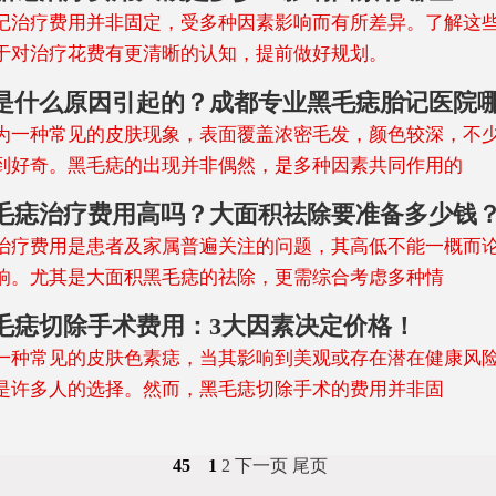
记治疗费用并非固定，受多种因素影响而有所差异。了解这
于对治疗花费有更清晰的认知，提前做好规划。
是什么原因引起的？成都专业黑毛痣胎记医院
为一种常见的皮肤现象，表面覆盖浓密毛发，颜色较深，不
到好奇。黑毛痣的出现并非偶然，是多种因素共同作用的
毛痣治疗费用高吗？大面积祛除要准备多少钱
治疗费用是患者及家属普遍关注的问题，其高低不能一概而
响。尤其是大面积黑毛痣的祛除，更需综合考虑多种情
毛痣切除手术费用：3大因素决定价格！
一种常见的皮肤色素痣，当其影响到美观或存在潜在健康风
是许多人的选择。然而，黑毛痣切除手术的费用并非固
45
1
2
下一页
尾页