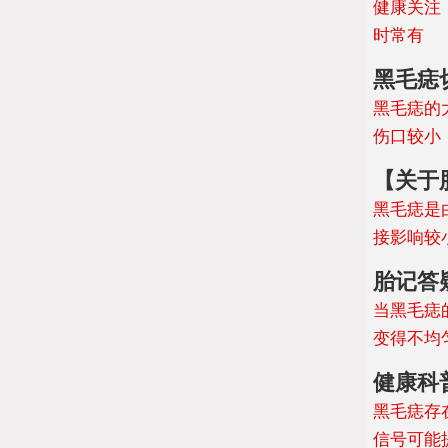
健康关注
时常有
黑毛痣
黑毛痣的
伤口较小
【关于
黑毛痣是
接影响较
胎记答
当黑毛痣
变得不均
健康科
黑毛痣存
信号可能