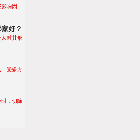
些影响因
哪家好？
少人对其形
？
论，受多方
险时，切除