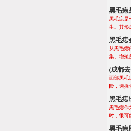
黑毛痣
黑毛痣是
生。其形
黑毛痣
从黑毛痣
集、增殖
(成都
面部黑毛
险，选择
黑毛痣
黑毛痣作
时，很可
​​黑