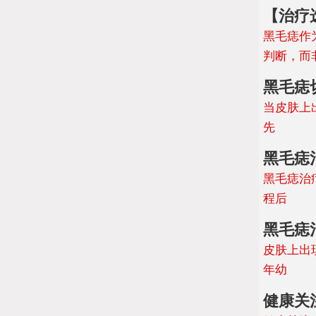
【治疗
黑毛痣作
判断，而
黑毛痣
当皮肤上
先
黑毛痣
黑毛痣治
程后
黑毛痣
皮肤上出
年幼
健康关