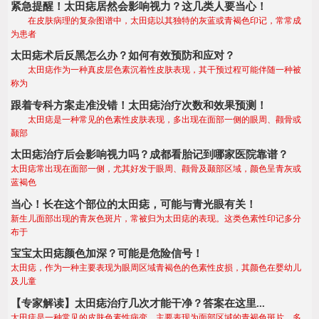
紧急提醒！太田痣居然会影响视力？这几类人要当心！
在皮肤病理的复杂图谱中，太田痣以其独特的灰蓝或青褐色印记，常常成
为患者
太田痣术后反黑怎么办？如何有效预防和应对？
太田痣作为一种真皮层色素沉着性皮肤表现，其干预过程可能伴随一种被
称为
跟着专科方案走准没错！太田痣治疗次数和效果预测！
太田痣是一种常见的色素性皮肤表现，多出现在面部一侧的眼周、颧骨或
颞部
太田痣治疗后会影响视力吗？成都看胎记到哪家医院靠谱？
太田痣常出现在面部一侧，尤其好发于眼周、颧骨及颞部区域，颜色呈青灰或
蓝褐色
当心！长在这个部位的太田痣，可能与青光眼有关！
新生儿面部出现的青灰色斑片，常被归为太田痣的表现。这类色素性印记多分
布于
宝宝太田痣颜色加深？可能是危险信号！
太田痣，作为一种主要表现为眼周区域青褐色的色素性皮损，其颜色在婴幼儿
及儿童
【专家解读】太田痣治疗几次才能干净？答案在这里...
太田痣是一种常见的皮肤色素性病变，主要表现为面部区域的青褐色斑片，多