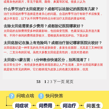
或青灰色的斑片，常见于眼周、颧骨、鼻翼等区域。很多人认为
什么季节治疗太田痣更好？成都可以祛胎记的医院有几家？
治疗太田痣的季节选择是患者关心的问题。合适的季节治疗有助于术后恢复，
减少并发症，以下从不同季节的特点分析治疗太田痣的黄金时机
去除太田痣需要多少费用？成都胎记医院哪家好？
太田痣的去除费用受多种因素影响，包括病变范围、色素深浅以及所选方案
等。不同个体间的费用差异较大，需根据具体情况评估。下面从影
太田痣胎记在脸上有危险吗？成都治疗胎记哪家医院比较好？
太田痣胎记是一种常见的先天性皮肤病变，多发生在面部，尤其是三叉神经第
一、二支分布的区域。虽然大多数太田痣是良性的，但其对患者的
太田痣VS蒙古斑：1分钟教你快速区分，别再混淆了！
在日常生活中，有些皮肤色素性表现容易让人产生混淆，其中太田痣和蒙古斑
就是较为常见的两种。它们都表现为皮肤上的色素沉着斑块，但其
53
1
2
3
下一页
尾页