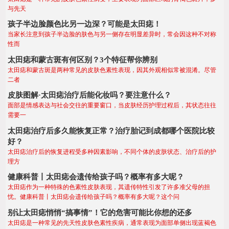
与先天
孩子半边脸颜色比另一边深？可能是太田痣！
当家长注意到孩子半边脸的肤色与另一侧存在明显差异时，常会因这种不对称
性而
太田痣和蒙古斑有何区别？3个特征帮你辨别
太田痣和蒙古斑是两种常见的皮肤色素性表现，因其外观相似常被混淆。尽管
二者
皮肤图解·太田痣治疗后能化妆吗？要注意什么？
面部是情感表达与社会交往的重要窗口，当皮肤经历护理过程后，其状态往往
需要一
太田痣治疗后多久能恢复正常？治疗胎记到成都哪个医院比较
好？
太田痣治疗后的恢复进程受多种因素影响，不同个体的皮肤状态、治疗后的护
理方
健康科普丨太田痣会遗传给孩子吗？概率有多大呢？
太田痣作为一种特殊的色素性皮肤表现，其遗传特性引发了许多准父母的担
忧。​​健康科普丨太田痣会遗传给孩子吗？概率有多大呢？这个问
别让太田痣悄悄“搞事情”！它的危害可能比你想的还多
太田痣是一种常见的先天性皮肤色素性疾病，通常表现为面部单侧出现蓝褐色