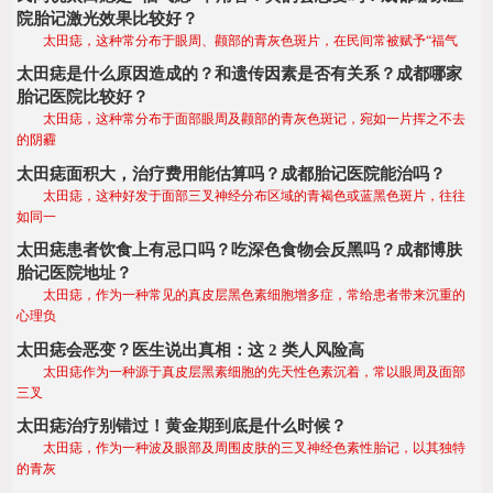
院胎记激光效果比较好？
太田痣，这种常分布于眼周、颧部的青灰色斑片，在民间常被赋予“福气
太田痣是什么原因造成的？和遗传因素是否有关系？成都哪家
胎记医院比较好？
太田痣，这种常分布于面部眼周及颧部的青灰色斑记，宛如一片挥之不去
的阴霾
太田痣面积大，治疗费用能估算吗？成都胎记医院能治吗？
太田痣，这种好发于面部三叉神经分布区域的青褐色或蓝黑色斑片，往往
如同一
太田痣患者饮食上有忌口吗？吃深色食物会反黑吗？成都博肤
胎记医院地址？
太田痣，作为一种常见的真皮层黑色素细胞增多症，常给患者带来沉重的
心理负
太田痣会恶变？医生说出真相：这 2 类人风险高
太田痣作为一种源于真皮层黑素细胞的先天性色素沉着，常以眼周及面部
三叉
太田痣治疗别错过！黄金期到底是什么时候？
太田痣，作为一种波及眼部及周围皮肤的三叉神经色素性胎记，以其独特
的青灰