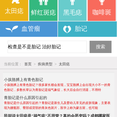
太田痣
咖啡斑
鲜红斑痣
黑毛痣
血管瘤
胎记
当前位置：
首页
>
疾病类型
>
太田痣
小孩胳膊上有青色胎记
小孩胳膊上有青色胎记？很多家长都会发现，宝宝胳膊上会出现大小不一的青
色胎记，多数长辈认为青胎记是福气象征，长大后会自行消退，不用特
青胎记是什么原因引起的
青胎记是什么原因引起的？青胎记是新生儿及婴幼儿常见的皮肤现象，主要表
现为腰骶部、臀部或背部的青灰色斑片，医学上称为蒙古斑，也可能
民间说太田痣是"福气痣"不用管？真的会恶变吗？成都哪家医