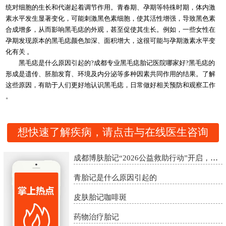
统对细胞的生长和代谢起着调节作用。青春期、孕期等特殊时期，体内激
素水平发生显著变化，可能刺激黑色素细胞，使其活性增强，导致黑色素
合成增多，从而影响黑毛痣的外观，甚至促使其生长。例如，一些女性在
孕期发现原本的黑毛痣颜色加深、面积增大，这很可能与孕期激素水平变
化有关 。​
黑毛痣是什么原因引起的?成都专业黑毛痣胎记医院哪家好?黑毛痣的
形成是遗传、胚胎发育、环境及内分泌等多种因素共同作用的结果。了解
这些原因，有助于人们更好地认识黑毛痣，日常做好相关预防和观察工作
。
想快速了解疾病，请点击与在线医生咨询
成都博肤胎记“2026公益救助行动”开启，精准诊疗助胎记患者重启自信
青胎记是什么原因引起的
皮肤胎记咖啡斑
药物治疗胎记