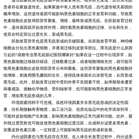
遗传因素在黑毛痣形成中扮演重要角色。相关研究发现，部分黑毛痣
患者存在家族遗传史。如果家族中有人患有黑毛痣，后代遗传相关基因的
概率增加。这些遗传基因可能影响黑色素细胞的正常发育和功能，导致黑
色素细胞在皮肤局部异常聚集、增殖，最终形成黑毛痣。在胚胎发育过程
中，遗传基因就开始发挥作用，调控着黑色素细胞的迁移、分化和生长，
使其在特定部位过度生长，形成黑毛痣。​
胚胎发育异常也是黑毛痣形成的关键因素。在胚胎发育早期，神经嵴
细胞会分化出黑色素细胞，并逐渐迁移到皮肤等部位。黑毛痣是什么原因
引起的?成都专业黑毛痣胎记医院哪家好?如果在这一过程中出现异常，如
黑色素细胞迁移路径错误、迁移数量过多，或者细胞增殖失控，就可能导
致黑色素细胞在皮肤局部异常分布和聚集。这些异常聚集的黑色素细胞持
续增殖，刺激周围毛囊组织生长，使得痣体表面长出浓密毛发，从而形成
黑毛痣。此外，胚胎发育过程中受到外界不良因素干扰，如孕期母体遭受
病毒感染、接触化学物质、受到辐射等，也可能影响黑色素细胞的正常发
育，增加黑毛痣形成的几率 。​
环境因素同样不可忽视。虽然环境因素并非黑毛痣形成的决定性因
素，但长期接触有害物质，如工业污染、劣质化妆品中的化学添加剂等，
可能对皮肤细胞产生刺激，影响黑色素细胞的正常代谢和功能。此外，紫
外线过度照射也可能促使黑色素细胞过度活跃，合成和分泌更多黑色素，
加重皮肤色素沉着，一定程度上可能影响黑毛痣的形成和发展。​
内分泌因素也与黑毛痣存在关联。在人体生长发育过程中，内分泌系