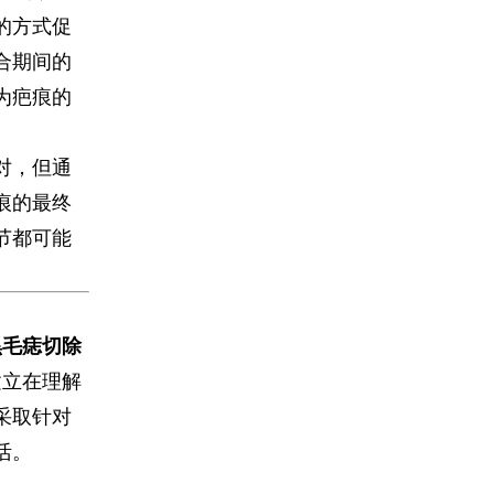
的方式促
合期间的
为疤痕的
对，但通
痕的最终
节都可能
“黑毛痣切除
建立在理解
采取针对
活。