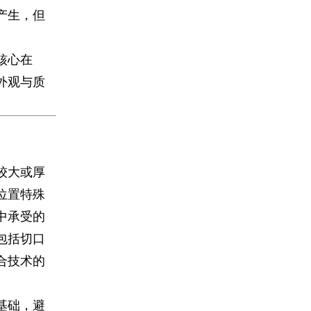
产生，但
核心在
外观与质
较大或厚
位置特殊
中承受的
包括切口
合技术的
基础，避