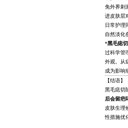
免外界刺
进皮肤层
日常护理
自然淡化
​“黑毛痣
过科学管
外观。从
成为影响
【结语】
黑毛痣切
后会留疤
皮肤生理
性措施优