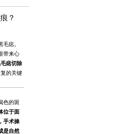
疤痕？
黑毛痣。
眼带来心
“黑毛痣切除
恢复的关键
褐色的斑
痣体位于面
，手术操
成是自然