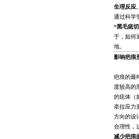
生理反应​
通过科学
​“黑毛痣
于，如何
地。
​影响疤痕
疤痕的最
度较高的
的痣体（
牵拉应力
方向的设
合理性，
​减少疤痕