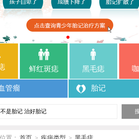
痣
鲜红斑痣
黑毛痣
血管瘤
胎记
位置：
首页
>
疾病类型
>
黑毛痣