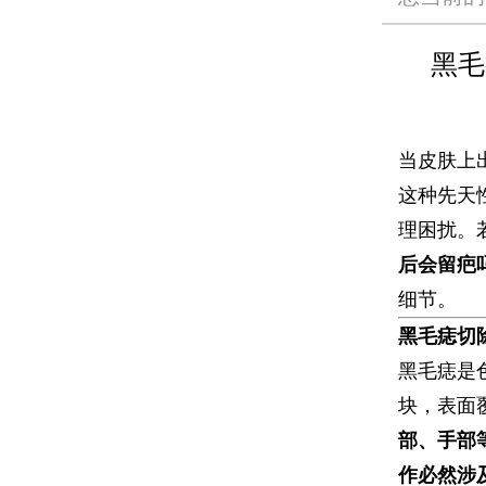
黑毛
当皮肤上
这种先天
理困扰。
后会留疤
细节。
​黑毛痣切
黑毛痣是
块，表面
部、手部
作必然涉