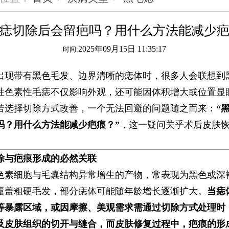
痣切除后会留疤吗？用什么方法能减少
2025年09月15日 11:35:17
时间:
出现带有黑色毛发、边界清晰的痣体时，很多人会联想到
性色素性毛痣不仅影响外观，还可能因体积增大或位置显
若选择切除方式改善，一个无法回避的问题随之而来：​
​
吗？用什么方法能减少疤痕？”​
​，这一疑问关乎术后皮肤
除与疤痕形成的必然关联​
色素细胞与毛囊结构异常增生的产物，常表现为黑色或深
覆盖粗硬毛发，部分痣体可能随年龄增长逐渐扩大。​
​当
等暴露区域，或因摩擦、美观需求需通过切除方式处理时
及皮肤组织的切开与缝合，而皮肤修复过程中，疤痕的形