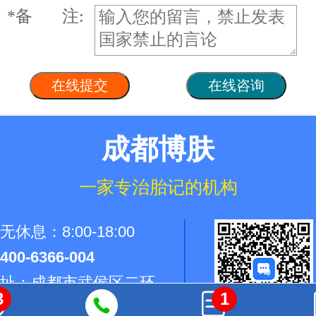
*
备 注:
成都博肤
一家专治胎记的机构
休息：8:00-18:00
400-6366-004
址：成都市武侯区二环
1
段36号