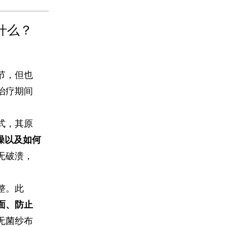
什么？
节，但也
治疗期间
式，其原
澡以及如何
无破溃，
整。此
面、防止
无菌纱布