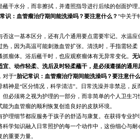
轻蘸干水分，而非擦拭，并遵照指导进行后续的创面护理
常识：血管瘤治疗期间能洗澡吗？要注意什么？
”中关于
。
与否这一基本区分，还有几个通用要点需要牢记。水温应
过热，因为高温可能刺激血管扩张。清洗时，手指需轻柔
搔抓瘤体。浴后蘸干时，也应观察瘤体有无异常变化。
无
适宜、动作轻柔、洗后及时轻柔蘸干，是必须遵循的通用
，对于“
胎记常识：血管瘤治疗期间能洗澡吗？要注意什
导精神是“区分情况，科学清洁”。日常洗澡并非禁忌，反
。但必须将之视为护理的一部分，而非简单的个人卫生习
式能为血管瘤的顺利恢复创造良好的皮肤环境。
有护理细节都应服务于孩子的舒适与康复。在获得专业护
将科学知识融入日常照护的每一个动作中，这份细心与耐
复的重要力量。