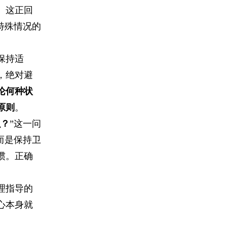
。这正回
特殊情况的
保持适
，绝对避
论何种状
原则
。
么？
”这一问
而是保持卫
惯。正确
理指导的
心本身就