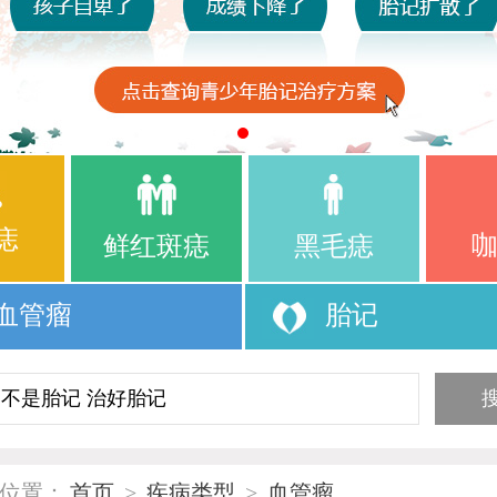
痣
鲜红斑痣
黑毛痣
血管瘤
胎记
位置：
首页
>
疾病类型
>
血管瘤