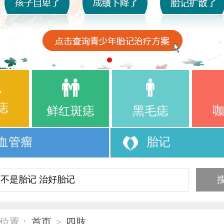
痣
鲜红斑痣
黑毛痣
血管瘤
胎记
位置：
首页
>
四肢