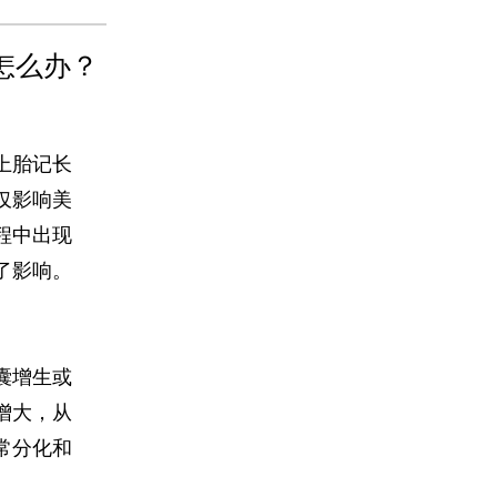
怎么办？
上胎记长
仅影响美
程中出现
了影响。
囊增生或
增大，从
常分化和