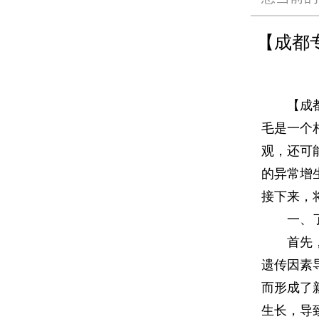
【成都
【成都专
毛是一个
观，还可
的异常增
接下来，
一、了
首先，要
遗传因素
而形成了
生长，导