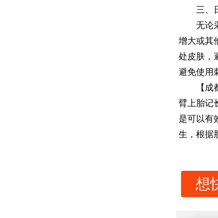
三、日
无论采取
增大或其
处皮肤，
避免使用
【成都专
臂上胎记
是可以有
生，根据
想