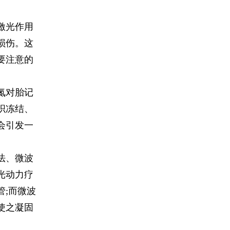
激光作用
损伤。这
要注意的
氮对胎记
织冻结、
会引发一
法、微波
光动力疗
;而微波
使之凝固