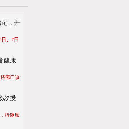
胎记，开
日、7日
者健康
记特需门诊
薇教授
动，特邀原