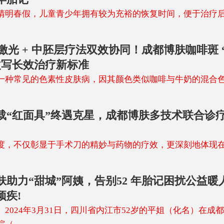
春假，儿童青少年拥有较为充裕的恢复时间，便于治疗后
m 激光 + 中胚层疗法双效协同！成都博肤咖啡斑 
改写长效治疗新标准
一种常见的色素性皮肤病，因其颜色类似咖啡与牛奶的混合
载“红面具”终遇克星，成都博肤多技术联合诊
度，不仅彰显于手术刀的精妙与药物的疗效，更深刻地体现
肤助力“甜城”阿姨，告别52 年胎记困扰公益暖
顽疾!
）2024年3月31日，四川省内江市52岁的平姐（化名）在成