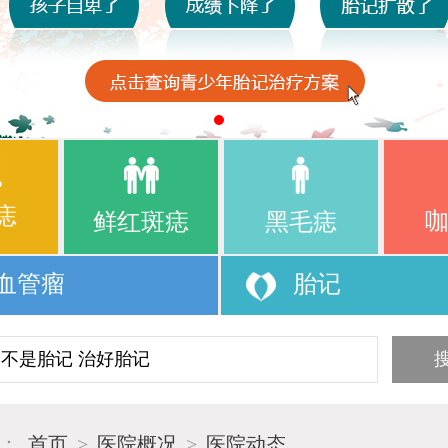
痣
鲜红斑痣
黑毛痣
血管瘤
胎记
置：
首页
>
医院概况
>
医院动态