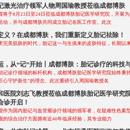
记激光治疗领军人物周国瑜教授莅临成都博肤
授将于8月23日至24日莅临成都博肤胎记医学研究院，开展
活动，并与成都博肤共同成立胎记名医工作室。此次
定义？在成都博肤，我们重新定义胎记祛除！
求完美肌肤的时代，胎记这一与生俱来的皮肤特征，长期以
运，从“记”开始丨成都博肤：胎记诊疗的科技
胎记诊疗领域的标杆机构，成都博肤胎记医学研究院始终秉持
匠心守护新生”的理念。此次重磅引入周国瑜教授名
和医院刘志飞教授莅临成都博肤胎记医学研究
会诊开启！
授作为国内胎记与血管瘤诊疗领域的领军者，在疑难性色素
瘤的综合治疗方面拥有近40年临床经验，其专业能力