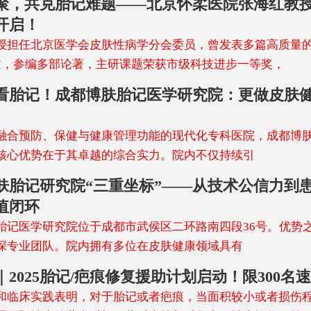
聚，共克胎记难题——北京怀柔医院张海红教
开启！
授担任北京医学会皮肤性病学分会委员，曾发表多篇高质量
论文，参编多部论著，主研课题荣获市级科技进步一等奖，
看胎记！成都博肤胎记医学研究院：更做皮肤
融合预防、保健与健康管理功能的现代化专科医院，成都博
核心优势在于其卓越的综合实力。院内不仅持续引
肤胎记研究院“三重坐标”——从技术公信力到
值闭环
胎记医学研究院位于成都市武侯区二环路南四段36号。优势
深专业团队。院内拥有多位在皮肤健康领域具有
｜2025胎记/疤痕修复援助计划启动！限300名
和临床实践表明，对于胎记或者疤痕，当面积较小或者损伤