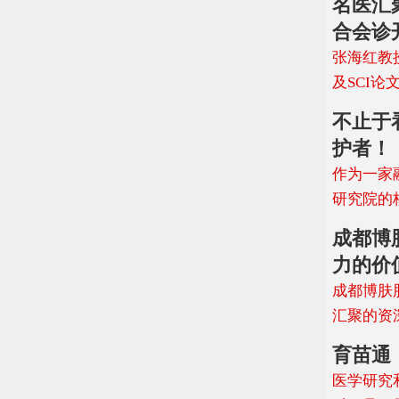
名医汇
合会诊
张海红教
及SCI
不止于
护者！
作为一家
研究院的
成都博
力的价
成都博肤
汇聚的资
育苗通
医学研究