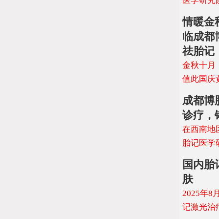
医学研究
情暖金
临成都
祛胎记
金秋十月
值此国庆
成都博
诊疗，
在西南地
胎记医学
国内胎
肤
2025
记激光治