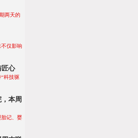
为期两天的
来不仅影响
与匠心
“科技驱
院，本周
型胎记、婴