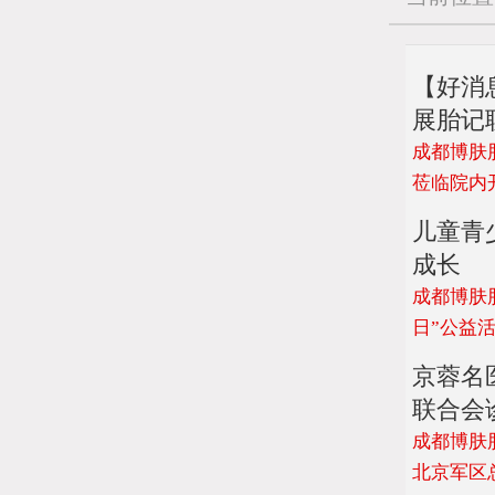
【好消
展胎记
成都博肤
莅临院内
儿童青
成长
成都博肤胎
日”公益
京蓉名
联合会
成都博肤胎
北京军区