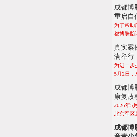
成都博
重启自
为了帮助
都博肤胎记
真实案
满举行
为进一步
5月2日，
成都博
康复故
2026
北京军区
成都博
童青少