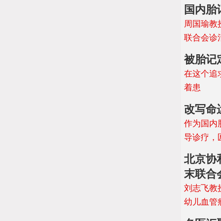
国内胎
周国瑜教
联合会诊
被胎记
在这个追
着患
改写命
作为国内
导诊疗，
北京协
末联合
刘志飞教
幼儿血管