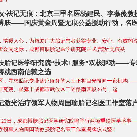
院（
秋·祛记无痕：北京三甲名医杨建民、李薇薇教
博肤——国庆黄金周暨无痕公益援助行动，名
，情暖人心，为帮助广大胎记患者获得专业、安心、有效的
黄金周之际，成都博肤胎记医学研究院正式启动“无痕祛
肤胎记医学研究院“技术+服务”双核驱动——专
铸就西南信赖之选
区，寻求胎记专业诊疗服务的人士正将目光投向一家机构—
研究院。坐落于成都市武侯区二环路南四段36号，这
记激光治疗领军人物周国瑜胎记名医工作室落
年8月23日，成都博肤胎记医学研究院将举行两项重磅医学盛事
疗领军人物周国瑜教授胎记名医工作室揭牌仪式暨2