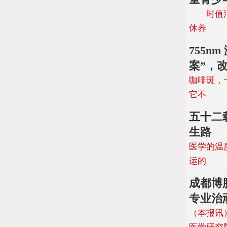
时值清明
休养
755n
案”，
咖啡斑，
它不
五十二
生路
医学的温
运的
成都博
专业治
（本报讯