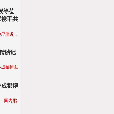
授等莅
医携手共
诊疗服务，
精胎记
—成都博肤
户成都博
——国内胎