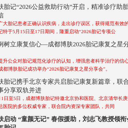
肤胎记“2026公益救助行动”开启，精准诊疗助
信
广大胎记患者正确认识疾病，走出诊疗误区，获得规范有效
特于5月15日至17日期间，隆重启动“2026胎记专项公
例树立康复信心—成都博肤2026胎记康复之星
提升公众对胎记规范化诊疗的认知，增强患者科学治疗的信心，
成都博肤胎记成功举办“2026胎记康复之星分享会”。
肤胎记携手北京专家共启胎记康复新篇章，联
事分享双轨并进
年5月1日至5日，成都博肤胎记特邀北京协和医院、北京清华长
总医院的多位权威专家，联合院内资深专家团队，共同
肤启动 “童颜无记” 春假援助，刘志飞教授领
年胎记