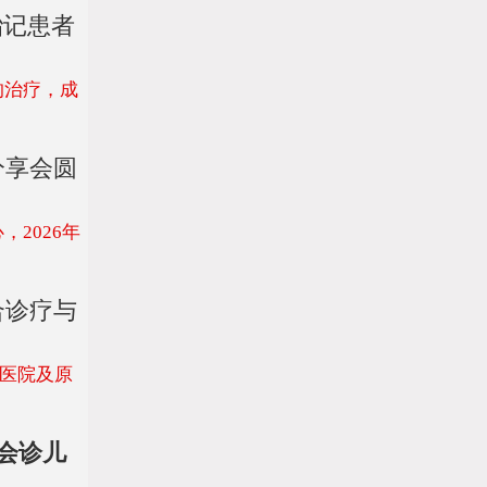
胎记患者
的治疗，成
分享会圆
2026年
合诊疗与
庚医院及原
衔会诊儿