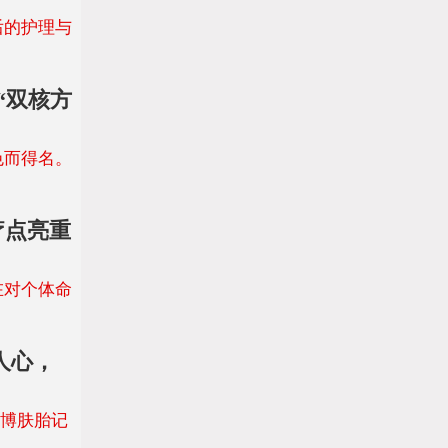
的护理与
“双核方
色而得名。
疗点亮重
在对个体命
人心，
都博肤胎记